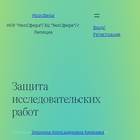
Перейти
к
Ноосфера
содержимому
НОУ "НооСфера"/ЭЦ "ЭкоСфера"/г.
Вход/
Липецка
Регистрация
Защита
исследовательских
работ
Написано
Элеонора Александровна Кирюхина
в