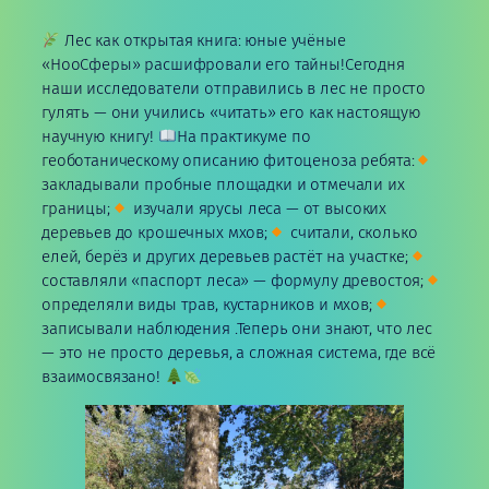
Лес как открытая книга: юные учёные
«НооСферы» расшифровали его тайны!Сегодня
наши исследователи отправились в лес не просто
гулять — они учились «читать» его как настоящую
научную книгу!
На практикуме по
геоботаническому описанию фитоценоза ребята:
закладывали пробные площадки и отмечали их
границы;
изучали ярусы леса — от высоких
деревьев до крошечных мхов;
считали, сколько
елей, берёз и других деревьев растёт на участке;
составляли «паспорт леса» — формулу древостоя;
определяли виды трав, кустарников и мхов;
записывали наблюдения .Теперь они знают, что лес
— это не просто деревья, а сложная система, где всё
взаимосвязано!