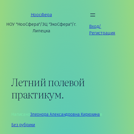
Перейти
к
Ноосфера
содержимому
НОУ "НооСфера"/ЭЦ "ЭкоСфера"/г.
Вход/
Липецка
Регистрация
Летний полевой
практикум.
Написано
Элеонора Александровна Кирюхина
в
Без рубрики